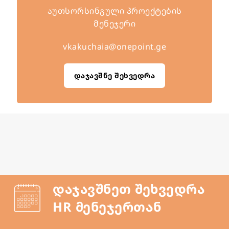
აუთსორსინგული პროექტების
მენეჯერი
vkakuchaia@onepoint.ge
დაჯავშნე შეხვედრა
დაჯავშნეთ შეხვედრა
HR მენეჯერთან