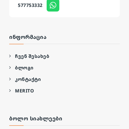
577753332
ᲘᲜᲤᲝᲠᲛᲐᲪᲘᲐ
ჩვენ შესახებ
ბლოგი
კონტაქტი
MERITO
ᲑᲝᲚᲝ ᲡᲘᲐᲮᲚᲔᲔᲑᲘ