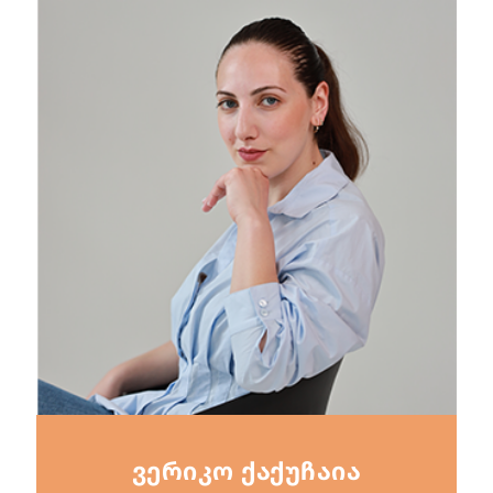
ვერიკო ქაქუჩაია