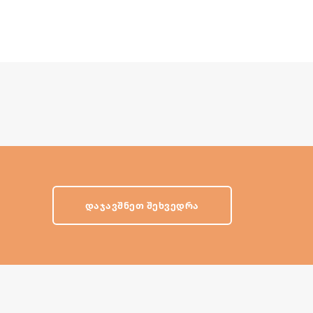
ᲓᲐᲯᲐᲕᲨᲜᲔᲗ ᲨᲔᲮᲕᲔᲓᲠᲐ