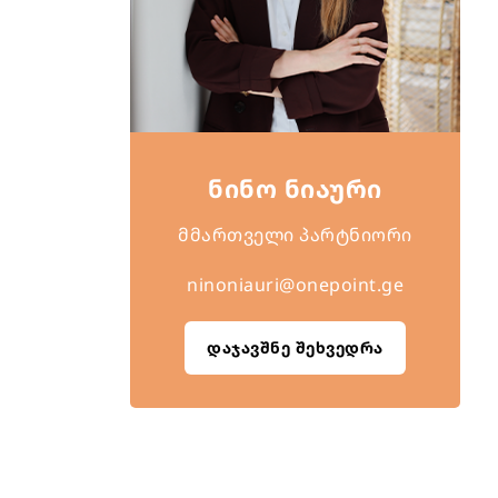
ნინო ნიაური
მმართველი პარტნიორი
ninoniauri@onepoint.ge
დაჯავშნე შეხვედრა