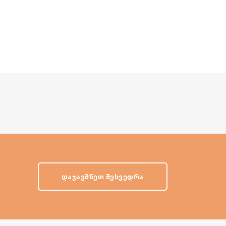
ᲓᲐᲯᲐᲕᲨᲜᲔᲗ ᲨᲔᲮᲕᲔᲓᲠᲐ