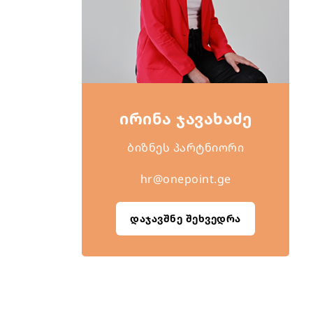
ირინა ჯავახაძე
ბიზნეს პარტნიორი
hr@onepoint.ge
დაჯავშნე შეხვედრა