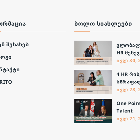
ᲝᲠᲛᲐᲪᲘᲐ
ᲑᲝᲚᲝ ᲡᲘᲐᲮᲚᲔᲔᲑᲘ
ენ შესახებ
გლობალ
HR მენეჯ
ოგი
საერთა
ივლ 30, 
სამუშაო
ნტაქტი
4 HR რის
მართვი
RITO
სწრაფა
გამოწვე
მზარდ
ივლ 28, 
და გადა
კომპანი
გზები
One Poin
Talent
Scholarsh
ივლ 21, 
ახალი
შესაძლ