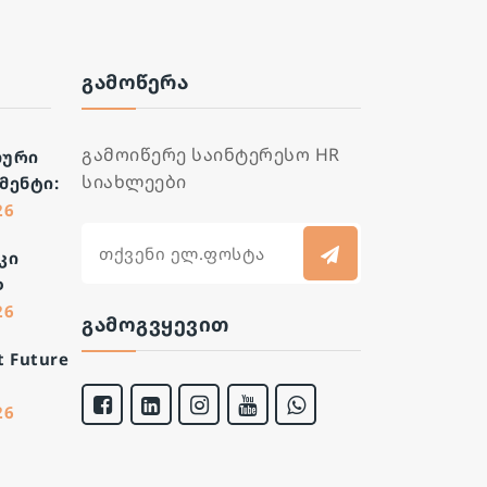
ᲒᲐᲛᲝᲬᲔᲠᲐ
გამოიწერე საინტერესო HR
ური
სიახლეები
მენტი:
შორისო
26
 ძალის
კი
ს
დ
ვები
26
ჭრის
ᲒᲐᲛᲝᲒᲕᲧᲔᲕᲘᲗ
აში
t Future
ip -
26
ებლობა