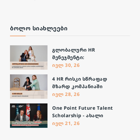
ᲑᲝᲚᲝ ᲡᲘᲐᲮᲚᲔᲔᲑᲘ
გლობალური HR
მენეჯმენტი:
საერთაშორისო სამუშაო
ივლ 30, 26
ძალის მართვის
4 HR რისკი სწრაფად
გამოწვევები და გადაჭრის
მზარდ კომპანიაში
გზები
ივლ 28, 26
One Point Future Talent
Scholarship - ახალი
შესაძლებლობა მომავალი
ივლ 21, 26
ლიდერებისთვის