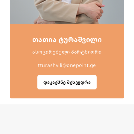
თათია ტურაშვილი
ასოცირებული პარტნიორი
tturashvili@onepoint.ge
დაჯავშნე შეხვედრა