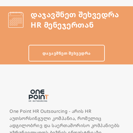
დაჯავშნეთ შეხვედრა
HR მენეჯერთან
ᲓᲐᲯᲐᲕᲨᲜᲔᲗ ᲨᲔᲮᲕᲔᲓᲠᲐ
One Point HR Outsourcing - არის HR
აუთსორსინგული კომპანია, რომელიც
ადგილობრივ და საერთაშორისო კომპანიებს
უზრუნველყოფს ბიზნეს ინდუსტრიაზე