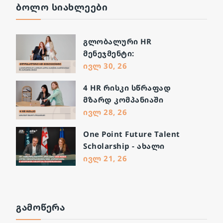
ᲑᲝᲚᲝ ᲡᲘᲐᲮᲚᲔᲔᲑᲘ
გლობალური HR
მენეჯმენტი:
საერთაშორისო სამუშაო
ივლ 30, 26
ძალის მართვის
4 HR რისკი სწრაფად
გამოწვევები და გადაჭრის
მზარდ კომპანიაში
გზები
ივლ 28, 26
One Point Future Talent
Scholarship - ახალი
შესაძლებლობა მომავალი
ივლ 21, 26
ლიდერებისთვის
ᲒᲐᲛᲝᲬᲔᲠᲐ