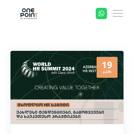
19
ᲐᲞᲠ