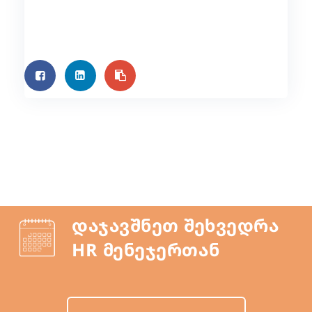
დაჯავშნეთ შეხვედრა
HR მენეჯერთან