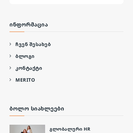
ᲘᲜᲤᲝᲠᲛᲐᲪᲘᲐ
ჩვენ შესახებ
ბლოგი
კონტაქტი
MERITO
ᲑᲝᲚᲝ ᲡᲘᲐᲮᲚᲔᲔᲑᲘ
გლობალური HR