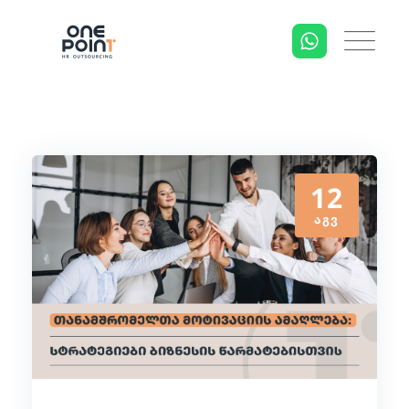
12
ᲐᲒᲕ