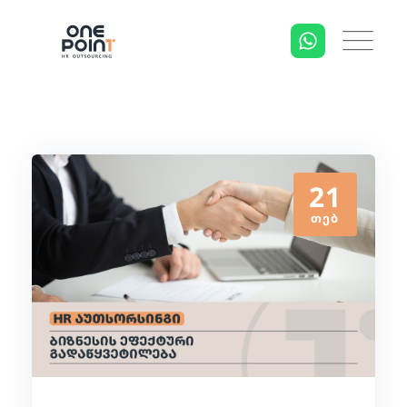
21
ᲗᲔᲑ