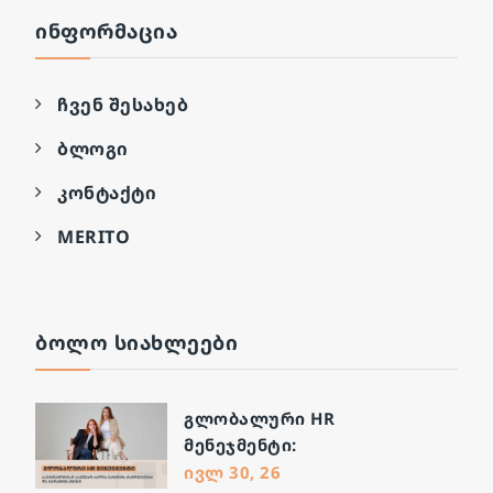
ᲘᲜᲤᲝᲠᲛᲐᲪᲘᲐ
ჩვენ შესახებ
ბლოგი
კონტაქტი
MERITO
ᲑᲝᲚᲝ ᲡᲘᲐᲮᲚᲔᲔᲑᲘ
გლობალური HR
მენეჯმენტი:
საერთაშორისო სამუშაო
ივლ 30, 26