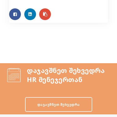
დაჯავშნეთ შეხვედრა
HR მენეჯერთან
ᲓᲐᲯᲐᲕᲨᲜᲔᲗ ᲨᲔᲮᲕᲔᲓᲠᲐ